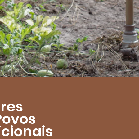
res
Povos
icionais