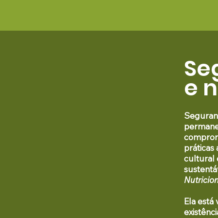
Se
e n
Seguranç
permanen
comprome
práticas
cultural
sustentáv
Nutricio
Ela está
existênc