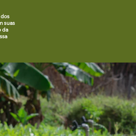
 dos
om suas
o da
ossa