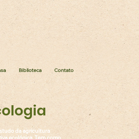
nsa
Biblioteca
Contato
ologia
studo da agricultura
iva ecológica. Tem como