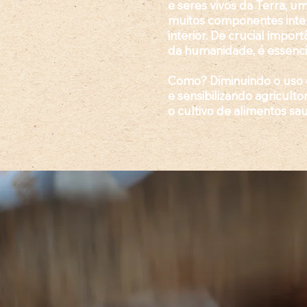
e seres vivos da Terra
, u
muitos componentes inte
interior. De crucial import
da humanidade, é essenci
Como? Diminuindo o uso 
e sensibilizando agriculto
o cultivo de alimentos sa