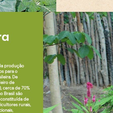
ra
la produção
os para o
leira. De
leiro de
), cerca de
70%
 Brasil
são
, constituída de
cultores rurais,
ionais,