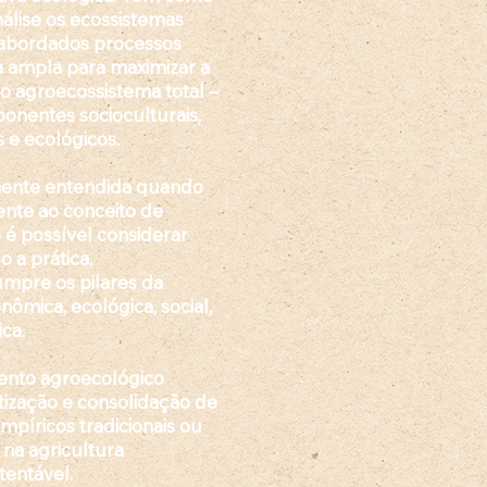
álise os ecossistemas
o abordados processos
a ampla para
maximizar a
o agroecossistema total
–
onentes socioculturais,
 e ecológicos.
mente entendida quando
ente ao conceito de
 é possível considerar
 a prática,
mpre os pilares da
nômica, ecológica, social,
ica.
ento agroecológico
ização e consolidação de
mpíricos tradicionais ou
 na agricultura
entável.