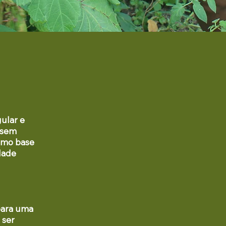
gular e
 sem
omo base
dade
 para uma
 ser