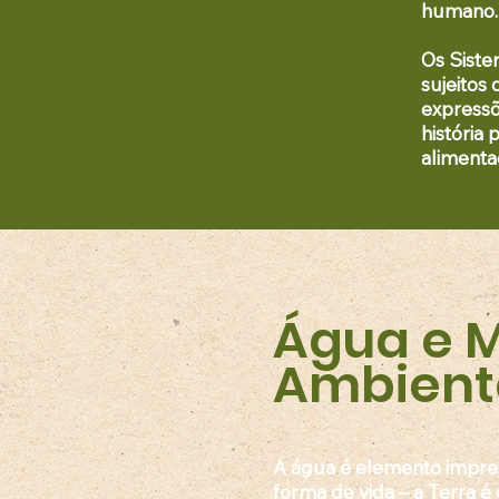
humano.
Os
Siste
sujeitos
expressõ
história
alimenta
Água e 
Ambient
A água é
elemento impres
forma de vida
– a Terra é