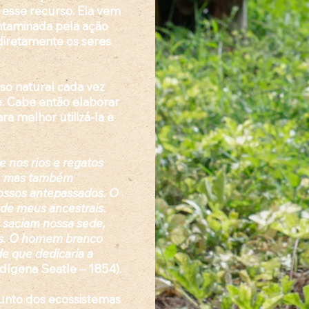
 esse recurso. Ela vem
taminada pela ação
diretamente os seres
so natural cada vez
de. Cabe então elaborar
ara melhor utilizá-la e
re nos rios e regatos
a, mas também
ossos antepassados. O
 de meus ancestrais.
, saciam nossa sede,
as. O homem branco
de que dedicaria a
dígena Seatle – 1854).
unto dos ecossistemas