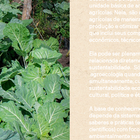
unidade básica de an
agrícolas. Nela, sã
agrícolas de maneir
produção e otimizar 
que inclui seus comp
econômicos, técnicos
Ela pode ser plena
relacionada diretam
sustentabilidade
. Só
agroecologia quando
simultaneamente, cu
sustentabilidade eco
cultural, política e ét
A base de conhecim
depende da sistemat
saberes e práticas (e
científicos) com foco
ambientalmente sust