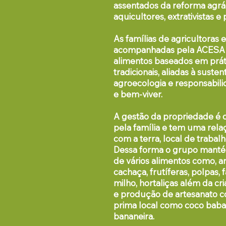
assentados da reforma agrária
aquicultores, extrativistas 
As famílias de agricultoras e
acompanhadas pela ACESA
alimentos baseados em prát
tradicionais, aliadas à
sustent
agroecologia e responsabil
e bem-viver
.
A gestão da propriedade é 
pela família e tem uma relaç
com a terra, local de trabal
Dessa forma o grupo mant
de vários alimentos como, arr
cachaça, frutíferas, polpas, f
milho, hortaliças além da cr
e produção de artesanato c
prima local como coco baba
bananeira.