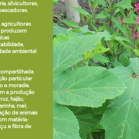
, silvicultores,
e pescadores.
 agricultores
 produzem
icas
abilidade,
idade ambiental
compartilhada
ão particular
ho e moradia.
ém a produção
oz, feijão,
arinha, mel,
iação de animais
om matéria-
çu e fibra de