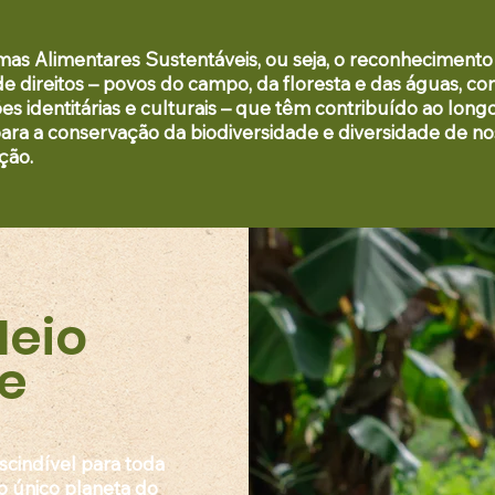
mas Alimentares Sustentáveis, o
u seja, o reconhecimento
 de direitos – povos do campo, da floresta e das águas, c
es identitárias e culturais – que têm contribuído ao long
 para a conservação da biodiversidade e diversidade de n
ção.
Meio
e
cindível para toda
 o único planeta do