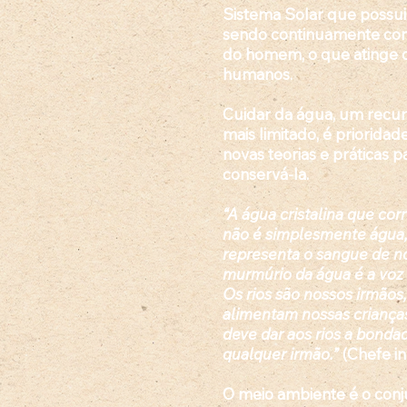
Sistema Solar que possui
sendo continuamente con
do homem, o que atinge 
humanos.
Cuidar da água, um recur
mais limitado, é priorida
novas teorias e práticas p
conservá-la.
“A água cristalina que cor
não é simplesmente águ
representa o sangue de n
murmúrio da água é a voz
Os rios são nossos irmãos
alimentam nossas crianç
deve dar aos rios a bonda
qualquer irmão.”
(Chefe in
O meio ambiente é o
conj