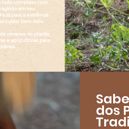
m todo complexo com
ragindo em seu
ância para a existência
al cuidar bem dele.
de venenos no plantio
ras e agricultores para
udáveis.
Sabe
dos 
Trad