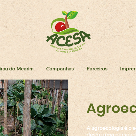
irau do Mearim
Campanhas
Parceiros
Impre
Agroec
A agroecologia é o e
desde uma perspect