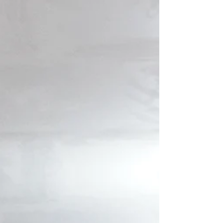
representantes de programas de
produção agroecológica e diversos
parceiros estratégicos para estruturar as
atividades deste novo ciclo. O encontro
teve início com um balanço criterioso das
ações realizadas em 2025, analisando os
impactos e resultad