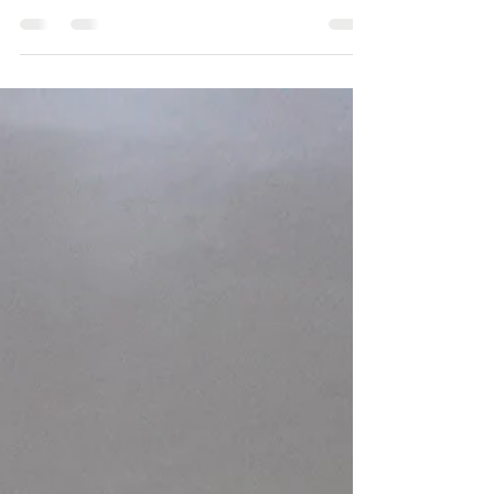
de Educação em Saúde e Agricultura
(ACESA), passa a integrar o debate
acadêmico nacional com a publicação do
capítulo 16 do livro Desafios da Educação
na Contemporaneidade – Vol. 24 . O texto
apresenta a metodologia como uma
estratégia pedagógica voltada à formação
de crianças e adolescentes do campo, a
partir dos princípios da agroecologia, da
educação ambiental e da justiça social. O
capítulo,